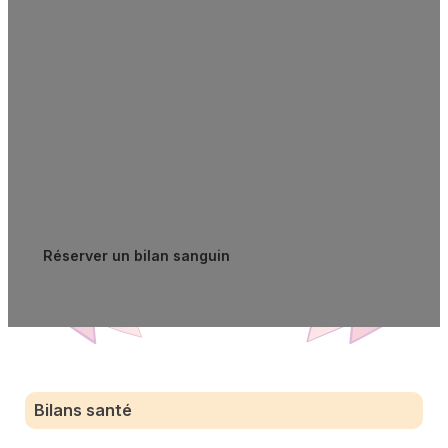
À travers des consultations personnalisées en
nutrition et aromathérapie, nous identifions
ensemble les véritables causes de vos
déséquilibres. Stress chronique, fatigue persistante,
troubles métaboliques : prenons le temps de
comprendre ce qui se passe réellement dans votre
corps pour retrouver votre vitalité.
Réserver un bilan sanguin
Voir les services
Bilans santé