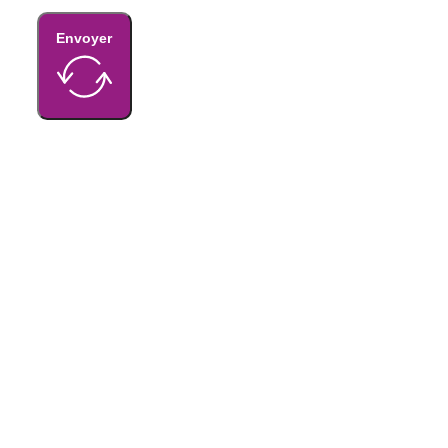
Google reCaptcha : Clé de site invalide.
Envoyer